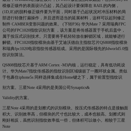
模修正镶件的表面设计凸起，其凸起设计要保障在 RAIL的内侧，
(1D,lE)的脱料修正镶件要为平面，同时基于凸起状况对冲压材料的局
部进行轻微打扁操作，并且进而适当的延展材料，这样可以起到修正
制件 CAMBER变形问题的效果。 (下转P36) 华为Mate 7 采用瑞典FPC
公司的FPC1020指纹识别方案 ，该方案是将传感器置于手机后盖中，
属于按压式识别技术。只需要将手机轻轻放在解锁区域，就能够进行
解锁。FPC1020指纹模块由基于艾迪沃德自主指纹芯片QS808指纹模块
和瑞典fpc1020电容指纹传感器组成。采用的是国际领先的Idworld5.0指
纹识别算法。
QS808指纹芯片基于ARM Cortex -M3内核，运行稳定，具有低功耗设
计。华为Mate7指纹传感器的指纹识别区域镶嵌了一圈环状金属。类似
于包裹住iphone5s 同样选择集成在Home键之下，属于前置型指纹识
别方案。三星Note 4采用的是美国公司Synaptics&
Validity的方案。
三星Note 4采用的是划擦式的识别模块。按压式传感器的特点是接触面
积大、识别效率高，但模块的尺寸也比较大，成本也较高。划擦式则
刚好相反，虽然识别指纹效率低一些，但体积可以做小。相较于三星
Note