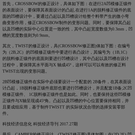
首先，CROSSBOW的修正设计，具体如下图：在进行2A凹模修正镶件
的表面设计，要保障其表面设计的凸起,在进行1A的脱料修正镶件的底
面的凹槽设计中，要通过凸起以及凹槽设计给整个料带产生的微小弯
曲变形作用，修正CROSSBOW制件的变形问题。同时，要保障其凸起
以及凹槽的实际中心位置是一致的性，其中凸起宽度数值为0.3mm，凹
槽的宽度数值则为0.9mm。
其次，TWIST的修正设计，具(CROSSBOW修正图)体如下图：在编号
为（2B,2C）的凹模修正镶件中要进行表凸设计，其编号为（1B,1C）
的脱料修正镶件的底面则要进行凹槽设计，其中凸起以及凹槽在设计
过程中，要保障其水平面与X 轴成45º，这样可以可以有效的修正料
TWIST出现的变形问题。
2B凹模修正镶件在实际中必须要设计一个配套的 2B备件，在其表面设
计凸起，1B脱料修正镶件底部也要进行凹槽设计，并且配套1B备;2C凹
模修正镶件、 1C脱料修正镶件也是如此。同时，也要保持这些凹模修
正镶件与X轴呈现成45º角。凸起以及凹槽的中心位置要保持相同，并
且要成组应用，基于制件TWISTT 的实际状况合理的选择安装零部
件。
科技经济信息化 科技经济导刊 2017.27期
最后，CAMBER的修正设计，(TWIST修正图)具体如图：在(2D,2E) 凹