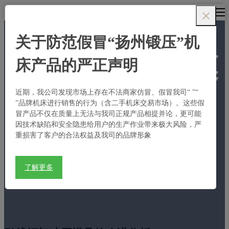
语言
关于防范假冒“扬州锻压”机
引线框架冲压模
床产品的严正声明
具的改进分析
近期，我公司发现市场上存在不法商家仿冒、假冒我司“
”“
”品牌机床进行销售的行为（含二手机床交易市场）。这些假
冒产品不仅在质量上无法与我司正规产品相提并论，更可能
（二）
因技术缺陷和安全隐患给用户的生产作业带来极大风险，严
重损害了客户的合法权益及我司的品牌形象
首页
>
新闻
>
服务与支持
>
专业知
了解更多
识
>
引线框架冲压模具的改进分析（二）