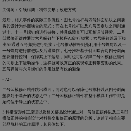
关键词：引线框架；料带变形；改进方式
最后，相关零件的实际工作流程：图七号推杆与四号斜面垫块之间要
将其设计为斜面啮合的形式；而在七号推杆以及八号固定块之间则通
过十、十一号螺钉组进行链接，并且保障其可以互相调节锁紧。二号
凹模修正镶件通过六号螺钉与下模座A8进行锁紧；六号螺钉以及下模
座A8通过五号弹簧进行链接；七号推动推杆则是利用十号螺钉以及十
一号螺钉进行前进以及后退操作，七号推杆基于斜面啮合对四号斜面
垫块进行控制，保障其上下运动，同时也可以保障二号凹模修正镶件
的同步上下运动操作，这样就可以真正的实现修正料带变形的效果。
五号弹簧与六号螺钉的作用就是有效的避免
- 72 -
二号凹模修正镶件跳出模面，同时也可以保障七号推杆以及四号斜面
垫块处于啮合的状态之中；二号凹模修正镶件在整个模具工作中都是
始终位于静止的状态之中。
3 料带变形修正原理以及相关部品设计通过对一号修正镶件以及二号凹
模修正件的相关设计对料带变形修正的原理的分析，论述了相关主要
部品脱料的工作原理，其具体如下。