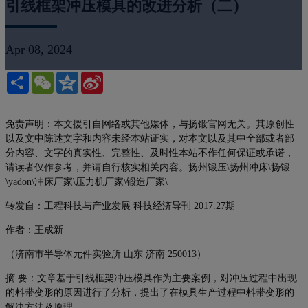
引线框架冲压模具的改进分析（二）
Apr 08, 2024
Share
WeChat
Qzone
Sina
Weibo
免责声明：本文援引自网络或其他媒体，与扬锻官网无关。其原创性
以及文中陈述文字和内容未经本站证实，对本文以及其中全部或者部
分内容、文字的真实性、完整性、及时性本站不作任何保证或承诺，
请读者仅作参考，并请自行核实相关内容。扬州锻压\扬州冲床\扬锻
\yadon\冲床厂家\压力机厂家\锻造厂家\
转发自：工程科技与产业发展 科技经济导刊 2017.27期
作者：王成新
（济南市半导体元件实验所 山东 济南 250013）
摘 要：文章基于引线框架冲压模具作为主要案例，对冲压过程中出现
的料带变形的原因进行了分析，提出了在模具生产过程中料带变形的
解决方法及原理。