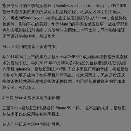
指纹感应区的不锈钢探测环（Stainless steel detection ring），FPC1020
指纹识别方案所要求的识别面积是现阶段手机识别区域面积中最大
的。考虑到Sensor大小，如果在正面放置指纹识别的Sensor，会显得比
较臃肿。影响手机的美观。华为Mate 7的手机按键区较窄，放在背部则
也能实现指纹识别功能，方便性与实用性上也不太差，同时能够保证
正面设计的完整性。所以华为
Mate 7 采用的是背面识别方案。
从2011年04月上市的摩托罗拉Atrix4GME860 成为最早搭载指纹识别技
术的智能手机。再到2013 年09月苹果公司出品的首款带指纹识别功能
的手机 iphone5s。指纹识别技术得到了众多手机厂商的青睐，搭载指纹
识别功能更是成为了智能手机的新亮点。技术层面上，无论是按压式
指纹识别技术还是摩擦式指纹识别技术，都已经从稚嫩蜕变的更加成
熟安全。可以预见，
4 三星 Note 4 指纹识别方案原理
三星Note 4指纹识别传感器和iPhone 5S一样。 在不远的未来，指纹识
别技术不仅仅应用在智能手机上。
在人们的日常生活中也随处可见。