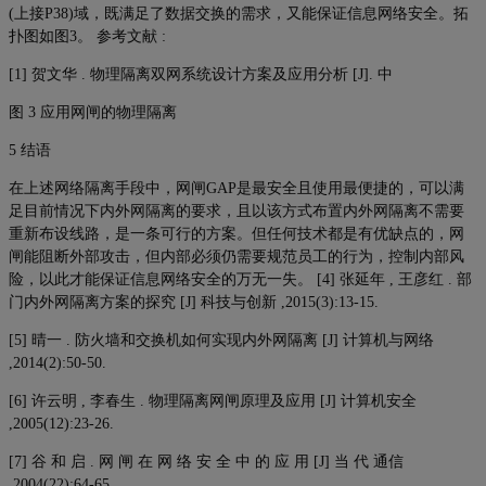
(上接P38)域，既满足了数据交换的需求，又能保证信息网络安全。拓
扑图如图3。 参考文献 :
[1] 贺文华 . 物理隔离双网系统设计方案及应用分析 [J]. 中
图 3 应用网闸的物理隔离
5 结语
在上述网络隔离手段中，网闸GAP是最安全且使用最便捷的，可以满
足目前情况下内外网隔离的要求，且以该方式布置内外网隔离不需要
重新布设线路，是一条可行的方案。但任何技术都是有优缺点的，网
闸能阻断外部攻击，但内部必须仍需要规范员工的行为，控制内部风
险，以此才能保证信息网络安全的万无一失。 [4] 张延年 , 王彦红 . 部
门内外网隔离方案的探究 [J] 科技与创新 ,2015(3):13-15.
[5] 晴一 . 防火墙和交换机如何实现内外网隔离 [J] 计算机与网络
,2014(2):50-50.
[6] 许云明 , 李春生 . 物理隔离网闸原理及应用 [J] 计算机安全
,2005(12):23-26.
[7] 谷 和 启 . 网 闸 在 网 络 安 全 中 的 应 用 [J] 当 代 通信
,2004(22):64-65.