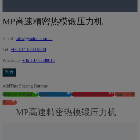
MP高速精密热模锻压力机
Email:
sales@yadon.com.cn
Tel:
+86-514-8784 9888
Whatsapp:
+86-13773588815
询盘
AddThis Sharing Buttons
Share to WeChat
Share to Qzone
Share to Sina Weibo
Share to 更
多...
MP高速精密热模锻压力机