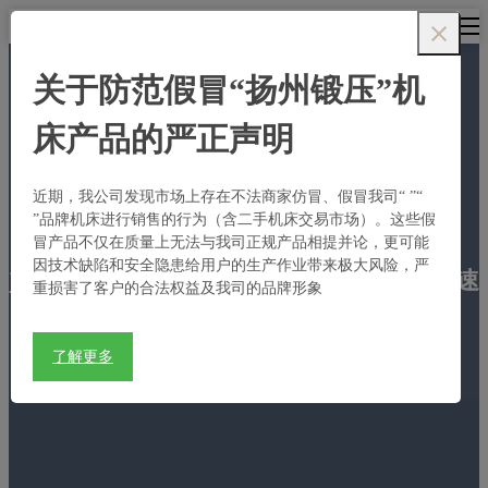
语言
关于防范假冒“扬州锻压”机
MP高速精密热
床产品的严正声明
模锻压力机
近期，我公司发现市场上存在不法商家仿冒、假冒我司“
”“
”品牌机床进行销售的行为（含二手机床交易市场）。这些假
冒产品不仅在质量上无法与我司正规产品相提并论，更可能
因技术缺陷和安全隐患给用户的生产作业带来极大风险，严
首页
>
产品中心
>
锻造压力机
>
MP高速
重损害了客户的合法权益及我司的品牌形象
精密热模锻压力机
了解更多