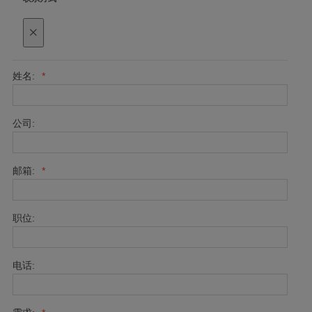
×
姓名:
*
公司:
邮箱:
*
职位:
电话: