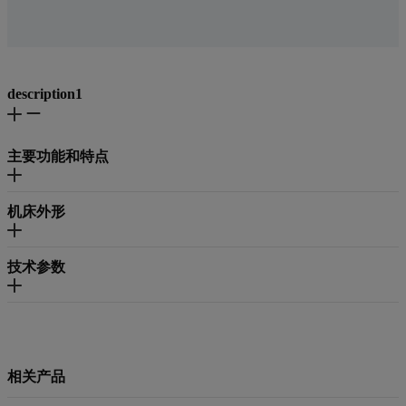
description1
主要功能和特点
机床外形
技术参数
相关产品