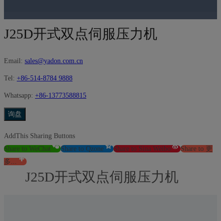
J25D开式双点伺服压力机
Email:
sales@yadon.com.cn
Tel:
+86-514-8784 9888
Whatsapp:
+86-13773588815
询盘
AddThis Sharing Buttons
Share to WeChat
Share to Qzone
Share to Sina Weibo
Share to 更
多...
J25D开式双点伺服压力机