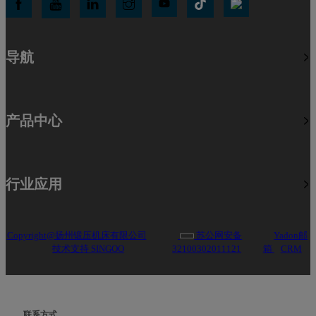
导航
产品中心
行业应用
Copyright@扬州锻压机床有限公司
苏公网安备
Yadon邮
技术支持 SINGOO
32100302011121
箱
CRM
联系方式