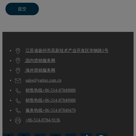
提交
江苏省扬州市高新技术产业开发区华钢路1号
国内营销服务网
海外营销服务网
sales@yadon.com.cn
销售热线+86-514-87849888
销售热线+86-514-87849988
服务热线+86-514-87849479
+86-514-8784-9136